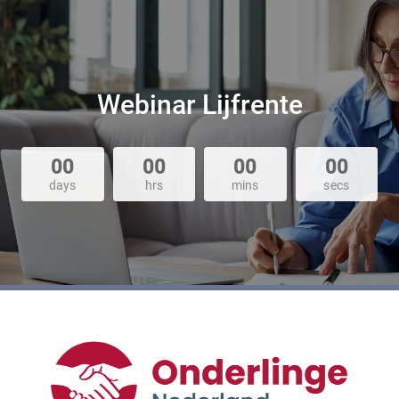
Webinar Lijfrente
00
00
00
00
days
hrs
mins
secs